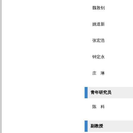
魏敦钊
姚道新
张宏浩
钟定永
庄 琳
青年研究员
陈 科
副教授