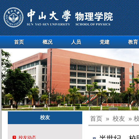
首页
概况
人员
党建
教育
你在这里
校友
首页
»
校友
» 
半世纪，校
校友动态