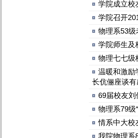
学院成立校
学院召开20
物理系53
学院师生及
物理七七级
温暖和激励
长伉俪座谈有
69届校友
物理系79
情系中大校
我院物理系