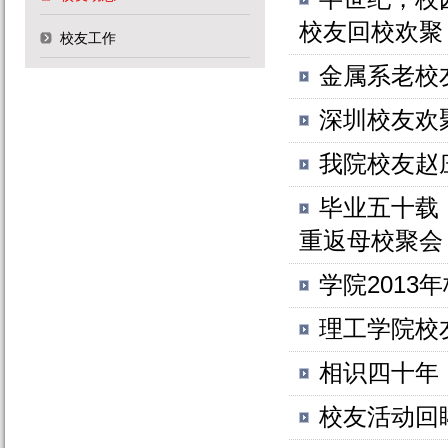
校友回校欢聚
校友工作
金属系老校
深圳校友欢
我院校友赵
毕业五十载，
重返母校聚会
学院2013
理工学院校
相识四十年
校友活动回眸（