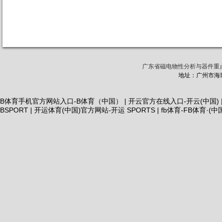
广东省磁电物性分析与器件重
地址：广州市海珠
B体育手机官方网站入口-B体育（中国）
|
开云官方在线入口-开云(中国)
BSPORT
|
开运体育(中国)官方网站-开运 SPORTS
|
fb体育-FB体育·(