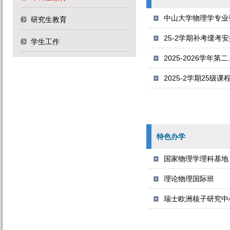
中山大学物理学专业强
研究生教育
25-2学期补考缓考安排
学生工作
2025-2026学年第二..
2025-2学期25级课程.
特色办学
国家物理学理科基地
理论物理国际班
瑞士欧洲核子研究中