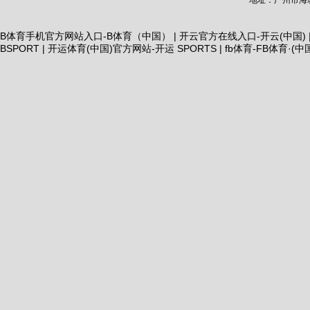
地址：广州市海珠
B体育手机官方网站入口-B体育（中国）
|
开云官方在线入口-开云(中国)
BSPORT
|
开运体育(中国)官方网站-开运 SPORTS
|
fb体育-FB体育·(