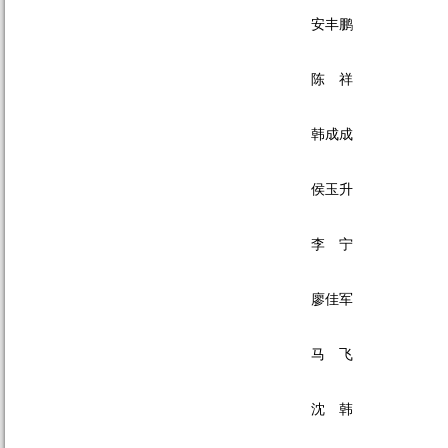
安丰鹏
陈 祥
韩成成
侯玉升
李 宁
廖佳军
马 飞
沈 韩