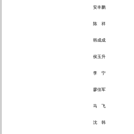
安丰鹏
陈 祥
韩成成
侯玉升
李 宁
廖佳军
马 飞
沈 韩