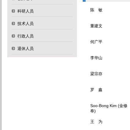
陈 敏
科研人员
技术人员
董建文
行政人员
何广平
退休人员
李华山
梁宗存
罗 鑫
Soo-Bong Kim (金修
奉)
王 为