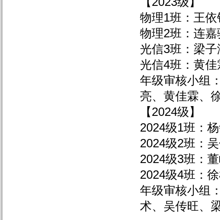
【2023级】
物理1班：王依
物理2班：连嘉
光信3班：梁
光信4班：黄
年级审核小组
亮、黄佳霖、
【2024级】
2024级1班
2024级2班
2024级3班
2024级4班：
年级审核小组
术、吴传旺、