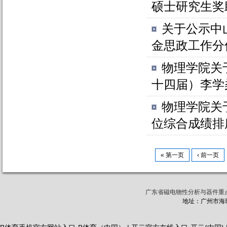
硕士研究生奖
关于公示中
金思政工作分
物理学院关于
十四届）李学
物理学院关
位综合成绩排
页面
« 第一页
‹ 前一页
广东省磁电物性分析与器件重
地址：广州市海珠