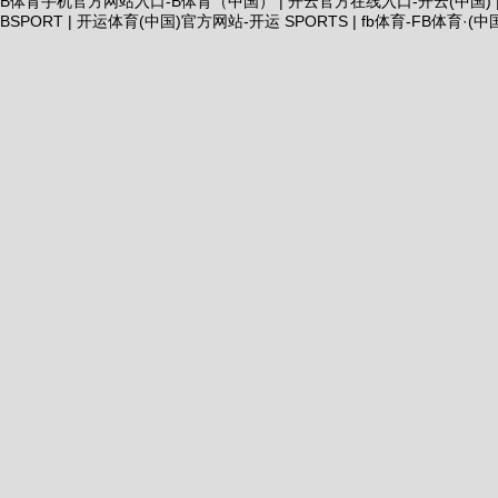
B体育手机官方网站入口-B体育（中国）
|
开云官方在线入口-开云(中国)
BSPORT
|
开运体育(中国)官方网站-开运 SPORTS
|
fb体育-FB体育·(